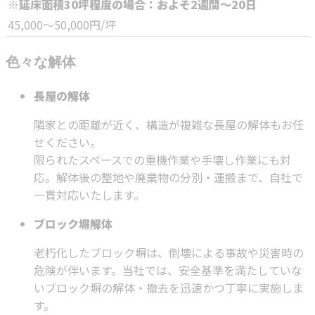
※延床面積30坪程度の場合：およそ2週間～20日
45,000～50,000円/坪
色々な解体
長屋の解体
隣家との距離が近く、構造が複雑な長屋の解体もお任
せください。
限られたスペースでの重機作業や手壊し作業にも対
応。解体後の整地や廃棄物の分別・運搬まで、自社で
一貫対応いたします。
ブロック塀解体
老朽化したブロック塀は、倒壊による事故や災害時の
危険が伴います。当社では、安全基準を満たしていな
いブロック塀の解体・撤去を迅速かつ丁寧に実施しま
す。