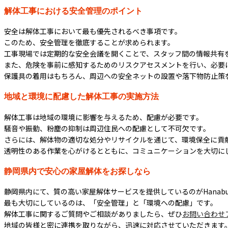
解体工事における安全管理のポイント
安全は解体工事において最も優先されるべき事項です。
このため、安全管理を徹底することが求められます。
工事現場では定期的な安全会議を開くことで、スタッフ間の情報共有
また、危険を事前に感知するためのリスクアセスメントを行い、必要
保護具の着用はもちろん、周辺への安全ネットの設置や落下物防止策
地域と環境に配慮した解体工事の実施方法
解体工事は地域の環境に影響を与えるため、配慮が必要です。
騒音や振動、粉塵の抑制は周辺住民への配慮として不可欠です。
さらには、解体物の適切な処分やリサイクルを通じて、環境保全に貢
透明性のある作業を心がけるとともに、コミュニケーションを大切に
静岡県内で安心の家屋解体をお探しなら
静岡県内にて、質の高い家屋解体サービスを提供しているのがHanabu
最も大切にしているのは、「安全管理」と「環境への配慮」です。
解体工事に関するご質問やご相談がありましたら、ぜひ
お問い合わせ
地域の皆様と密に連携を取りながら、迅速に対応させていただきます