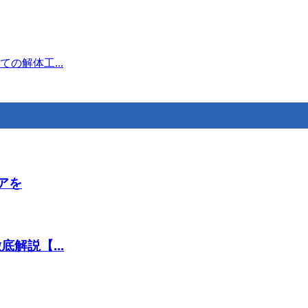
の解体工...
アを
解説【...