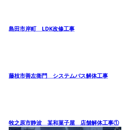
島田市岸町 LDK改修工事
藤枝市善左衛門 システムバス解体工事
牧之原市静波 某和菓子屋 店舗解体工事①